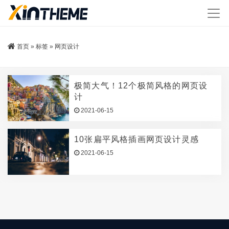
首页
»
标签
»
网页设计
极简大气！12个极简风格的网页设
计
2021-06-15
10张扁平风格插画网页设计灵感
2021-06-15