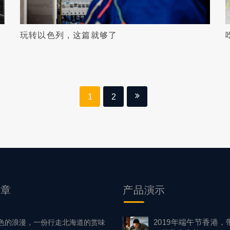
玩转以色列，这篇就够了
1
2
文章
产品
演示
2019年端午节香港，
色的浪漫，一份行走北海道的赏味