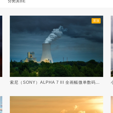
分类演示E
置顶
南
索尼（SONY）ALPHA 7 III 全画幅微单数码相
机