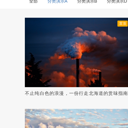
全部
分类演示A
分类演示B
分类演示D
置顶
不止纯白色的浪漫，一份行走北海道的赏味指