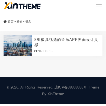
首页
»
标签
»
视觉
8组极具视觉的音乐APP界面设计灵
感
2021-06-15
© 2026. All Rights Reserved.
琼ICP备88888888号
Theme
By
XinTheme