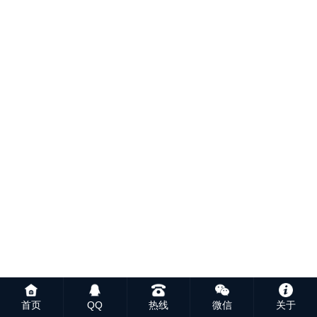
首页
QQ
热线
微信
关于