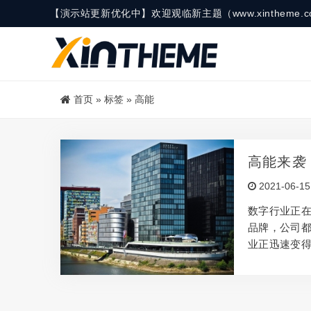
【演示站更新优化中】欢迎观临新主题（www.xinthe
首页
»
标签
»
高能
高能来袭
2021-06-15
数字行业正
品牌，公司
业正迅速变
产生创意，
所，但是要
此，本文将借
何使辅助项目