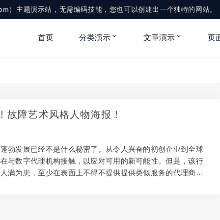
me.com）主题演示站，无需编码技能，您也可以创建出一个独特的网站。
首页
分类演示
文章演示
页
！故障艺术风格人物海报！
在蓬勃发展已经不是什么秘密了。从令人兴奋的初创企业到全球
都在与数字代理机构接触，以应对可用的新可能性。但是，该行
得人满为患，至少在表面上不得不提供提供类似服务的代理商。
新鲜的项目是脱颖而出的关键。独特的附带项目是创新的最佳场
在商业上和创造力上赚钱的工作之间取得平衡是很棘手的。因
鉴我们从ux ompanion应用程序开发中获得的经验教训，探讨如
正常工作以及它们为何值得。 为什么要整合辅助项目？ 在大多