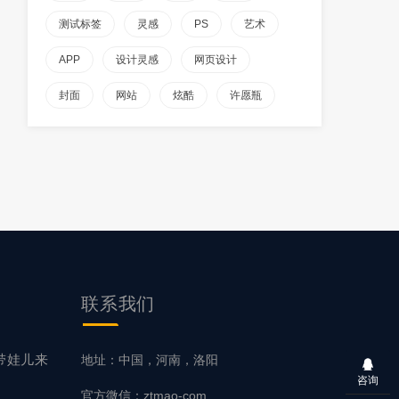
测试标签
灵感
PS
艺术
APP
设计灵感
网页设计
封面
网站
炫酷
许愿瓶
联系
我们
带娃儿来
地址：中国，河南，洛阳
咨询
官方微信：ztmao-com