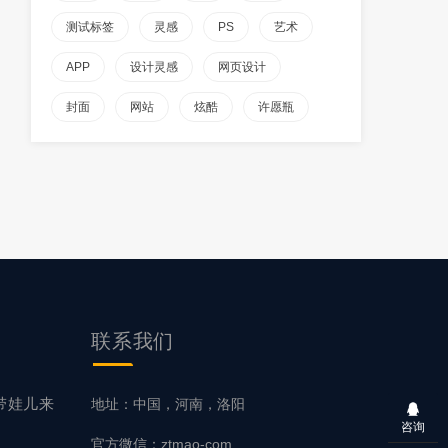
测试标签
灵感
PS
艺术
APP
设计灵感
网页设计
封面
网站
炫酷
许愿瓶
联系
我们
带娃儿来
地址：中国，河南，洛阳
咨询
官方微信：ztmao-com