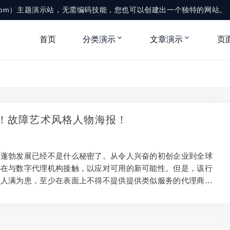
me.com）主题演示站，无需编码技能，您也可以创建出一个独特的网站。
首页
分类演示
文章演示
页
！故障艺术风格人物海报！
在蓬勃发展已经不是什么秘密了。从令人兴奋的初创企业到全球
都在与数字代理机构接触，以应对可用的新可能性。但是，该行
得人满为患，至少在表面上不得不提供提供类似服务的代理商。
新鲜的项目是脱颖而出的关键。独特的附带项目是创新的最佳场
在商业上和创造力上赚钱的工作之间取得平衡是很棘手的。因
鉴我们从ux ompanion应用程序开发中获得的经验教训，探讨如
正常工作以及它们为何值得。 为什么要整合辅助项目？ 在大多