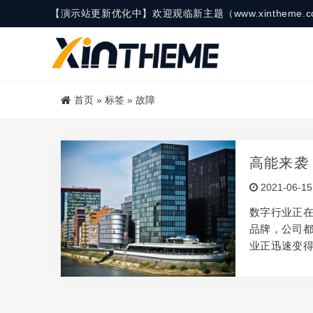
【演示站更新优化中】欢迎观临新主题（www.xinthe
首页
»
标签
»
故障
高能来袭
2021-06-15
数字行业正
品牌，公司
业正迅速变
产生创意，
所，但是要
此，本文将借
何使辅助项目