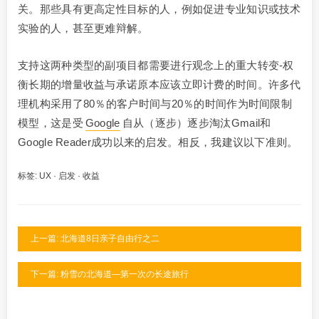
关。那些具有更高定性目标的人，例如促进专业知识或技术
实验的人，甚至更难辩解。
支持这两种类型的副项目都需要进行观念上的重大转变-权
衡长期的增量收益与承诺原本应该立即计费的时间。许多代
理机构采用了80％的客户时间与20％的时间作为时间限制
模型，这是受
Google
自从（逐步）逐步淘汰Gmail和
Google Reader成功以来的启发。相反，我建议以下准则。
标签:
UX
·
启发
·
收益
上一篇: 北海道8日亲子自由行之二
下一篇: 粉雪の北海道—第一次の长途旅行